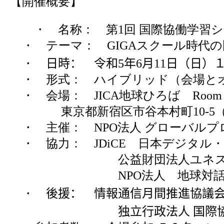
【開催概要
】
・ 名称： 第
1
回 国際協働学習
・ テーマ：
GIGA
スクール時代の
・
日時： 令和
5
年
6
月
11
日（日）１
・ 形式： ハイブリッド（会場と
・ 会場：
JICA
地球ひろば
Room
東京都新宿区市谷本村町
10-5
・ 主催：
NPO
法人 グローバルプロ
・ 協力： JDiCE 日本デジタ
公益財団法人ユネスコ・
NPO
法人 地球対
・
後援： 情報通信月間推進協議
独立行政法人 国際