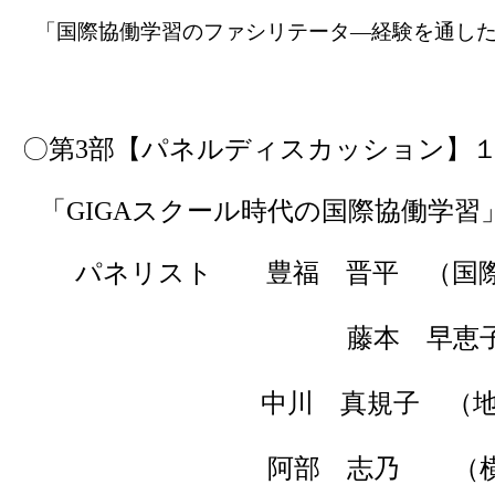
「国際協働学習のファシリテータ―経験を通し
〇第
3
部【パネルディスカッション】
「
GIGA
スクール時代の国際協働学習
パネリスト
豊福 晋平 （国
藤本 早恵子 （ACC
中川 真規子 （
阿部 志乃 （横須賀学