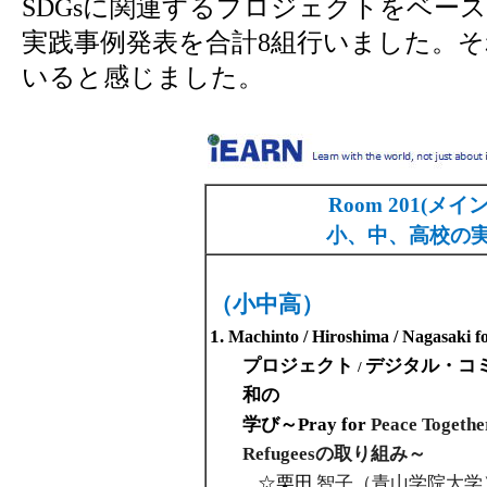
SDGs
に関連するプロジェクトをベース
実践事例発表を合計
8
組行いました。そ
いると感じました。
Room 201(メ
小、中、高校の
（小中高）
1.
Machinto / Hiroshima / Nagasaki f
プロジェクト
デジタル・コ
/
和の
学び～Pray for
Peace Togethe
Refugeesの取り組み～
☆栗田
智子（青山学院大学