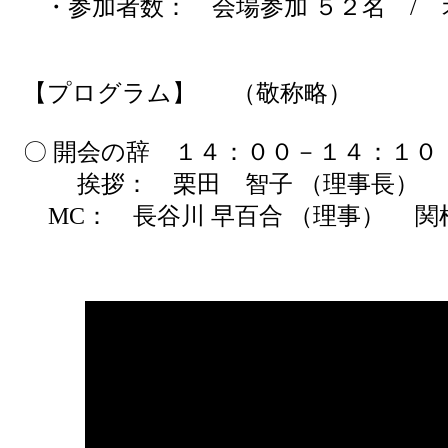
・参加者数：
会場参加 ５２名
/
オ
【プログラム
】 （敬称略）
〇 開会の辞 １４：００－１４：
挨拶：
栗田 智子 （理事長）
MC： 長谷川 早百合 （理事） 