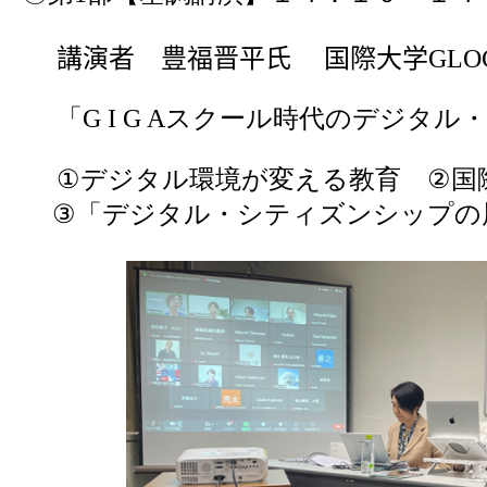
講演者 豊福晋平氏 国際大学
GL
「
G I G A
スクール時代のデジタル
①
デジタル環境が変える教育
②
国
③
「デジタル・シティズンシップの